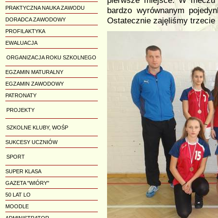
pierwsze miejsce. W meczu 
PRAKTYCZNA NAUKA ZAWODU
bardzo wyrównanym pojedyn
Ostatecznie zajęliśmy trzecie 
DORADCA ZAWODOWY
PROFILAKTYKA
EWALUACJA
ORGANIZACJA ROKU SZKOLNEGO
EGZAMIN MATURALNY
EGZAMIN ZAWODOWY
PATRONATY
PROJEKTY
SZKOLNE KLUBY, WOŚP
SUKCESY UCZNIÓW
SPORT
SUPER KLASA
GAZETA "WIÓRY"
50 LAT LO
MOODLE