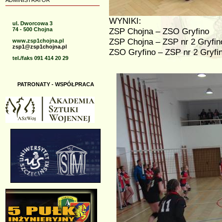
ADMINISTRATOR
WYNIKI:
ul. Dworcowa 3
74 - 500 Chojna
ZSP Chojna – ZSO Gryf
ZSP Chojna – ZSP nr 2 Gry
www.zsp1chojna.pl
zsp1@zsp1chojna.pl
ZSO Gryfino – ZSP nr 2 Gryf
tel./faks 091 414 20 29
PATRONATY - WSPÓŁPRACA