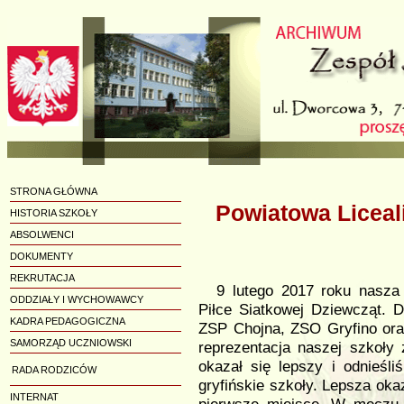
STRONA GŁÓWNA
Powiatowa Liceal
HISTORIA SZKOŁY
ABSOLWENCI
DOKUMENTY
REKRUTACJA
9 lutego 2017 roku nasza 
ODDZIAŁY I WYCHOWAWCY
Piłce Siatkowej Dziewcząt. D
KADRA PEDAGOGICZNA
ZSP Chojna, ZSO Gryfino ora
SAMORZĄD UCZNIOWSKI
reprezentacja naszej szkoły
okazał się lepszy i odnieśl
RADA RODZICÓW
gryfińskie szkoły. Lepsza ok
INTERNAT